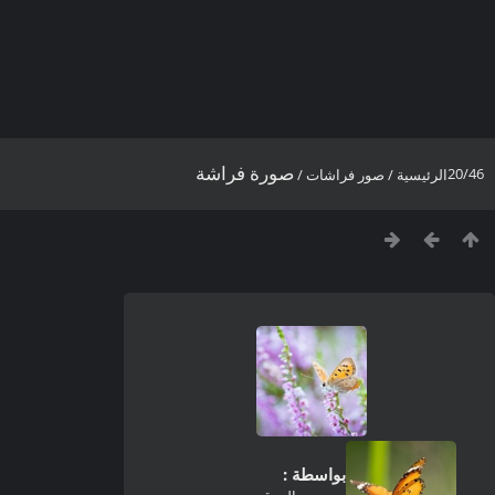
صورة فراشة
20/46
الرئيسية
/
صور فراشات
/
بواسطة :