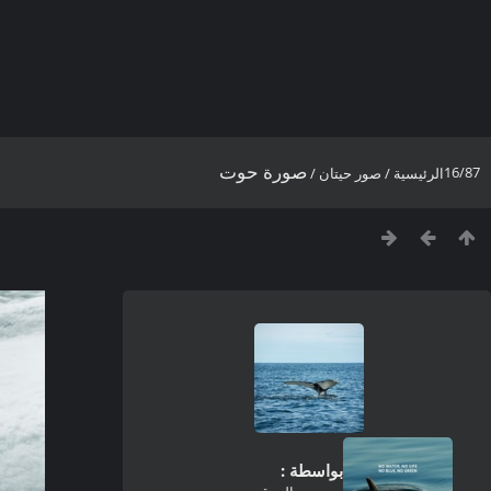
صورة حوت
16/87
الرئيسية
/
صور حيتان
/
بواسطة :