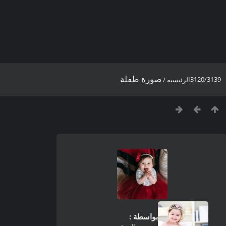
صورة طفلة
3120/3139
الرئيسية
/
بواسطة :