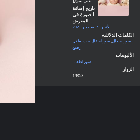
مدير الموقع
تاريخ إضافة
الصورة في
المعرض
الأثنين 25 سبتمبر 2023
الكلمات الدلائلية
صور اطفال
,
صور اطفال بنات
,
طفل
رضيع
الألبومات
صور اطفال
الزوار
19853