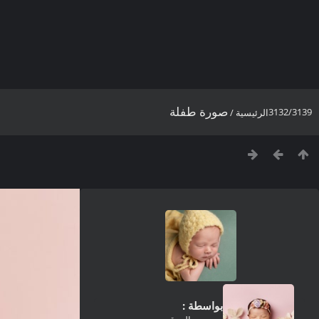
صورة طفلة
3132/3139
الرئيسية
/
بواسطة :