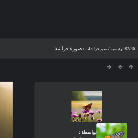
صورة فراشة
37/46
الرئيسية
/
صور فراشات
/
بواسطة :